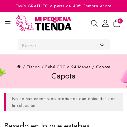
Envío GRATUITO a partir de 40€
Compra Ahora
0
/
Tienda
/
Bebé 000 a 24 Meses
/
Capota
Capota
No se han encontrado productos que coincidan con
tu selección.
Basado en lo que estabas