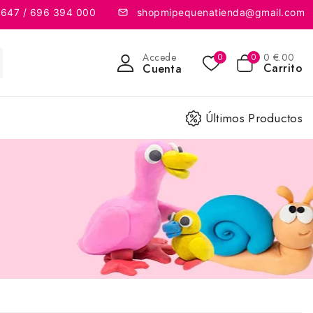
 647 / 696 394 000
shopmipequenatienda@gmail.com
Accede
0
€
.00
0
0
Carrito
Cuenta
Últimos Productos