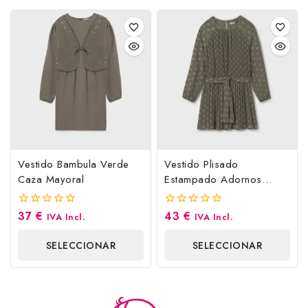
Vestido Bambula Verde
Vestido Plisado
Caza Mayoral
Estampado Adornos
Cinturón Mayoral
37
€
43
€
0
0
IVA Incl.
IVA Incl.
fuera
fuera
de
de
SELECCIONAR
SELECCIONAR
5
5
OPCIONES
OPCIONES