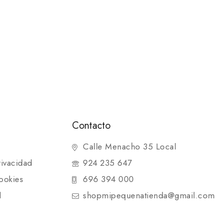
Contacto
Calle Menacho 35 Local
rivacidad
924 235 647
ookies
696 394 000
d
shopmipequenatienda@gmail.com