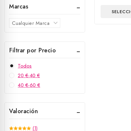
fuera
Marcas
de
SELECC
5
OPCIO
Filtrar por Precio
Todos
20
€
-
40
€
40
€
-
60
€
Valoración
(1)