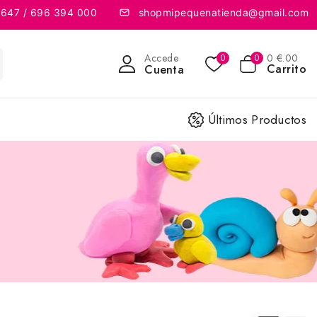
 647 / 696 394 000
shopmipequenatienda@gmail.com
Accede
0
€
.00
0
0
Carrito
Cuenta
Últimos Productos