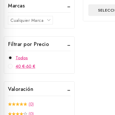
fuera
Marcas
de
SELECC
5
OPCIO
Filtrar por Precio
Todos
40
€
-
60
€
Valoración
(0)
(0)