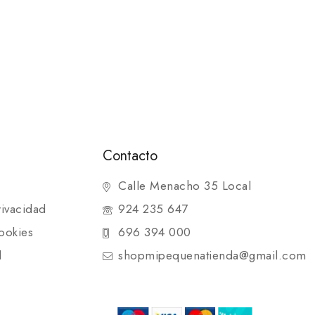
Contacto
Calle Menacho 35 Local
rivacidad
924 235 647
ookies
696 394 000
d
shopmipequenatienda@gmail.com