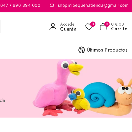
 647 / 696 394 000
shopmipequenatienda@gmail.com
Accede
0
€
.00
0
0
Carrito
Cuenta
Últimos Productos
da.