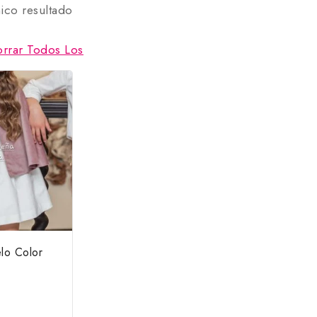
ico resultado
orrar Todos Los
lo Color