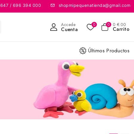
 647 / 696 394 000
shopmipequenatienda@gmail.com
Accede
0
€
.00
0
0
Carrito
Cuenta
Últimos Productos