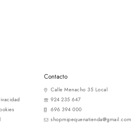
Contacto
Calle Menacho 35 Local
rivacidad
924 235 647
ookies
696 394 000
d
shopmipequenatienda@gmail.com