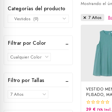
Mostrando el ún
Categorías del producto
7 Años
B
Filtrar por Color
Filtro por Tallas
VESTIDO ME
PLISADO, M
39
€
0
IVA Incl.