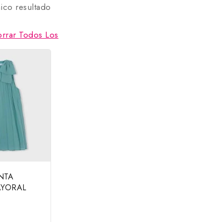
ico resultado
orrar Todos Los
NTA
AYORAL