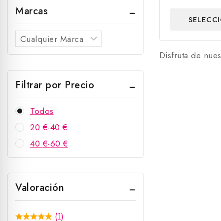
fuera
Marcas
de
SELECC
5
OPCIO
Disfruta de nues
Filtrar por Precio
Todos
20
€
-
40
€
40
€
-
60
€
Valoración
(1)