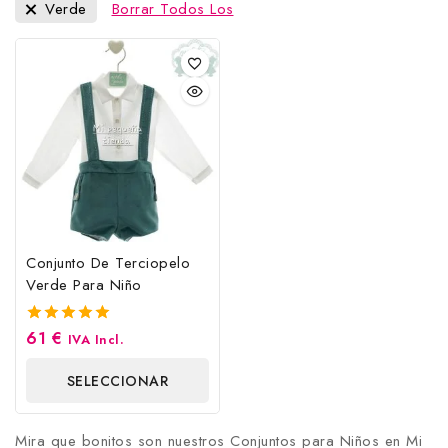
Verde
Borrar Todos Los
Conjunto De Terciopelo
Verde Para Niño
61
€
5.00
IVA Incl.
fuera de 5
SELECCIONAR
OPCIONES
Mira que bonitos son nuestros Conjuntos para Niños en Mi