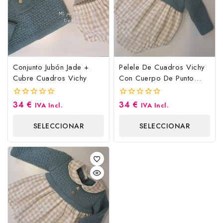
Conjunto Jubón Jade +
Pelele De Cuadros Vichy
Cubre Cuadros Vichy
Con Cuerpo De Punto
Jade
34
€
34
€
0
0
IVA Incl.
IVA Incl.
fuera
fuera
de
de
SELECCIONAR
SELECCIONAR
5
5
OPCIONES
OPCIONES