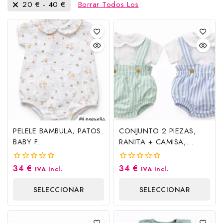
20
€
-
40
€
Borrar Todos Los
PELELE BAMBULA, PATOS.
CONJUNTO 2 PIEZAS,
BABY F.
RANITA + CAMISA,
VERDE AGUA. BABY F.
34
€
34
€
0
0
IVA Incl.
IVA Incl.
fuera
fuera
de
de
SELECCIONAR
SELECCIONAR
5
5
OPCIONES
OPCIONES