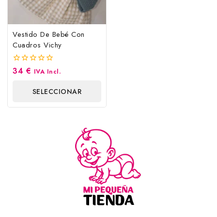
Vestido De Bebé Con
Cuadros Vichy
34
€
0
IVA Incl.
fuera
de
SELECCIONAR
5
OPCIONES