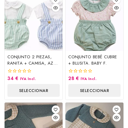
CONJUNTO 2 PIEZAS,
CONJUNTO BEBÉ CUBRE
RANITA + CAMISA, AZUL.
+ BLUSITA. BABY F.
BABY F.
34
€
28
€
0
0
IVA Incl.
IVA Incl.
fuera
fuera
de
de
SELECCIONAR
SELECCIONAR
5
5
OPCIONES
OPCIONES