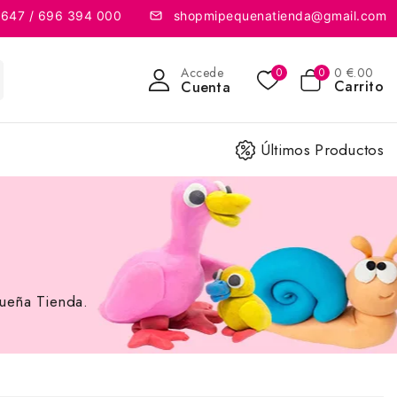
 647 / 696 394 000
shopmipequenatienda@gmail.com
Accede
0
€
.00
0
0
Carrito
Cuenta
Últimos Productos
queña Tienda.