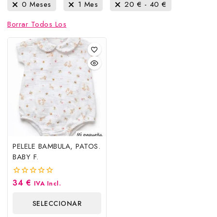
0 Meses
1 Mes
20
€
-
40
€
Borrar Todos Los
PELELE BAMBULA, PATOS.
BABY F.
34
€
0
IVA Incl.
fuera
de
SELECCIONAR
5
OPCIONES