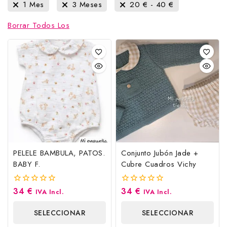
1 Mes
3 Meses
20
€
-
40
€
Borrar Todos Los
PELELE BAMBULA, PATOS.
Conjunto Jubón Jade +
BABY F.
Cubre Cuadros Vichy
34
€
34
€
0
0
IVA Incl.
IVA Incl.
fuera
fuera
de
de
SELECCIONAR
SELECCIONAR
5
5
OPCIONES
OPCIONES