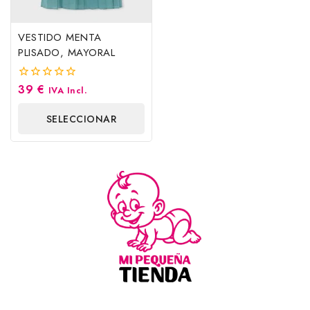
VESTIDO MENTA
PLISADO, MAYORAL
39
€
0
IVA Incl.
fuera
de
SELECCIONAR
5
OPCIONES