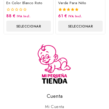
En Color Blanco Roto
Verde Para Niño
88
€
61
€
0
5.00
IVA Incl.
IVA Incl.
fuera
fuera de 5
de
SELECCIONAR
SELECCIONAR
5
OPCIONES
OPCIONES
Cuenta
Mi Cuenta