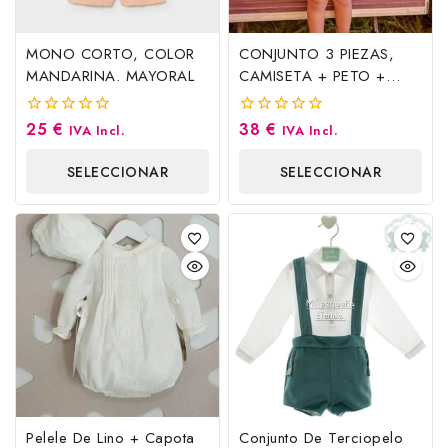
MONO CORTO, COLOR
CONJUNTO 3 PIEZAS,
MANDARINA. MAYORAL
CAMISETA + PETO +
GORRO. ARCILLA.
MAYORAL
25
€
38
€
0
0
IVA Incl.
IVA Incl.
fuera
fuera
de
de
SELECCIONAR
SELECCIONAR
5
5
OPCIONES
OPCIONES
Pelele De Lino + Capota
Conjunto De Terciopelo