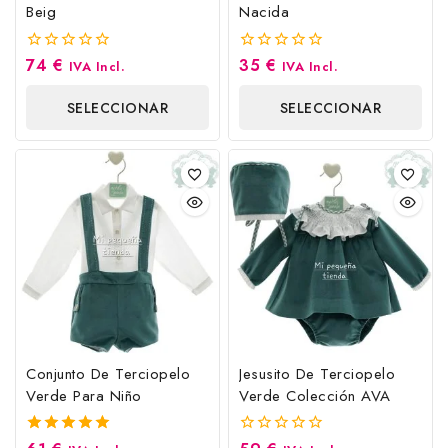
Beig
Nacida
74
€
35
€
0
0
IVA Incl.
IVA Incl.
fuera
fuera
de
de
SELECCIONAR
SELECCIONAR
5
5
OPCIONES
OPCIONES
Conjunto De Terciopelo
Jesusito De Terciopelo
Verde Para Niño
Verde Colección AVA
5.00
0