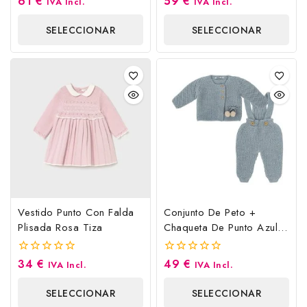
61
€
59
€
IVA Incl.
IVA Incl.
fuera de 5
fuera
de
SELECCIONAR
SELECCIONAR
5
OPCIONES
OPCIONES
Vestido Punto Con Falda
Conjunto De Peto +
Plisada Rosa Tiza
Chaqueta De Punto Azul
Empolvado
34
€
49
€
0
0
IVA Incl.
IVA Incl.
fuera
fuera
de
de
SELECCIONAR
SELECCIONAR
5
5