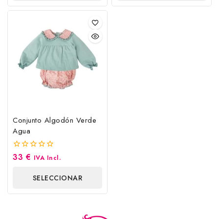
OPCIONES
OPCIONES
Conjunto Algodón Verde
Agua
33
€
0
IVA Incl.
fuera
de
SELECCIONAR
5
OPCIONES