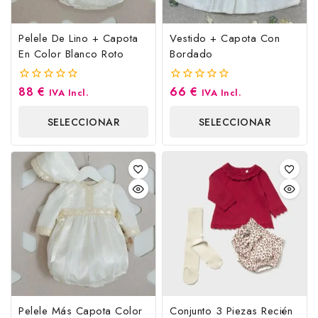
Pelele De Lino + Capota
Vestido + Capota Con
En Color Blanco Roto
Bordado
88
€
66
€
0
0
IVA Incl.
IVA Incl.
fuera
fuera
de
de
SELECCIONAR
SELECCIONAR
5
5
OPCIONES
OPCIONES
Pelele Más Capota Color
Conjunto 3 Piezas Recién