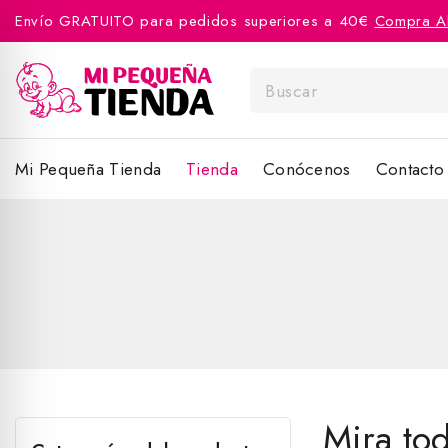
Envío GRATUITO para pedidos superiores a 40€
Compra A
Mi Pequeña Tienda
Tienda
Conócenos
Contacto
Mira to