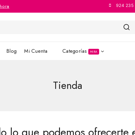
924 235
hora
Blog
Mi Cuenta
Categorías
MIRA
Tienda
do lo que podemos ofrecerte 