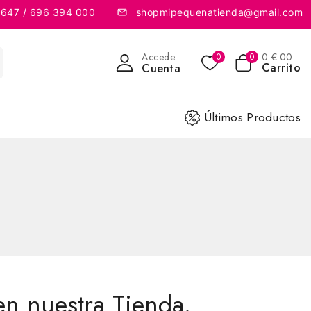
 647 / 696 394 000
shopmipequenatienda@gmail.com
Accede
0
€
.00
0
0
Carrito
Cuenta
Últimos Productos
en nuestra Tienda.