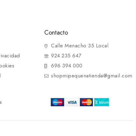
Contacto
Calle Menacho 35 Local
rivacidad
924 235 647
ookies
696 394 000
d
shopmipequenatienda@gmail.com
s