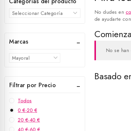
Categorías del producto
No dudes en
co
de ayudarte con
Comienza 
Marcas
No se han 
Basado en
Filtrar por Precio
Todos
0
€
-
20
€
20
€
-
40
€
40
€
-
60
€