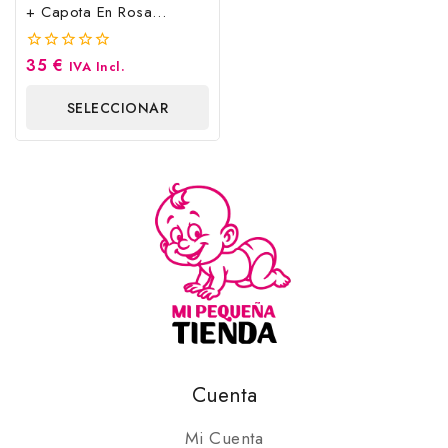
+ Capota En Rosa
Empolvado
35
€
0
IVA Incl.
fuera
de
SELECCIONAR
5
OPCIONES
Cuenta
Mi Cuenta