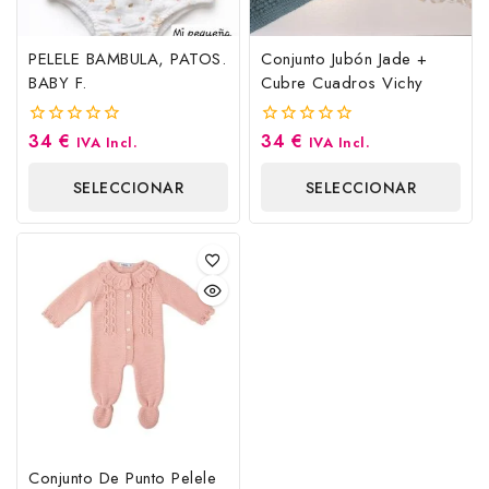
PELELE BAMBULA, PATOS.
Conjunto Jubón Jade +
BABY F.
Cubre Cuadros Vichy
34
€
34
€
0
0
IVA Incl.
IVA Incl.
fuera
fuera
de
de
SELECCIONAR
SELECCIONAR
5
5
OPCIONES
OPCIONES
Conjunto De Punto Pelele