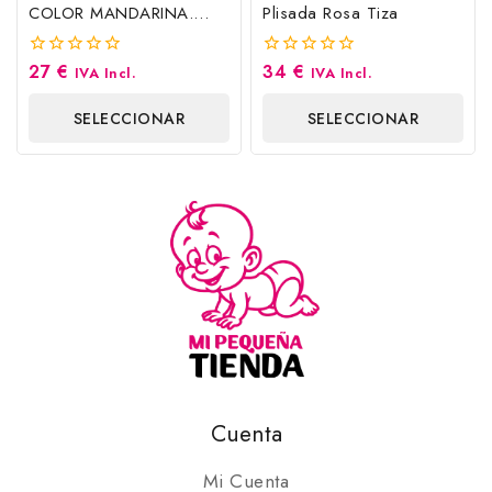
COLOR MANDARINA.
Plisada Rosa Tiza
MAYORAL
27
€
34
€
0
0
IVA Incl.
IVA Incl.
fuera
fuera
de
de
SELECCIONAR
SELECCIONAR
5
5
OPCIONES
OPCIONES
Cuenta
Mi Cuenta