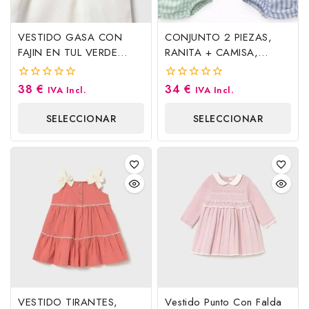
VESTIDO GASA CON
CONJUNTO 2 PIEZAS,
FAJIN EN TUL VERDE
RANITA + CAMISA,
AGUA, MAYORAL
VERDE AGUA. BABY F.
38
€
34
€
0
0
IVA Incl.
IVA Incl.
fuera
fuera
de
de
SELECCIONAR
SELECCIONAR
5
5
OPCIONES
OPCIONES
VESTIDO TIRANTES,
Vestido Punto Con Falda