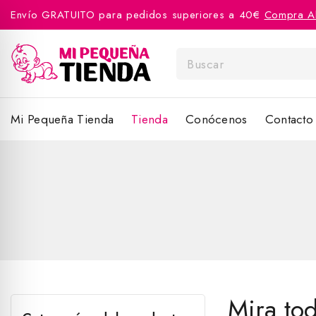
Envío GRATUITO para pedidos superiores a 40€
Compra A
Mi Pequeña Tienda
Tienda
Conócenos
Contacto
Mira to