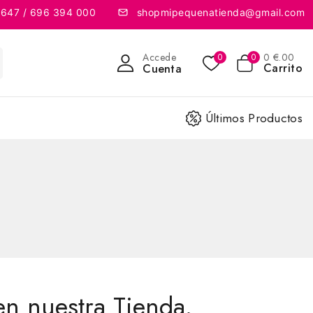
 647 / 696 394 000
shopmipequenatienda@gmail.com
Accede
0
€
.00
0
0
Carrito
Cuenta
Últimos Productos
en nuestra Tienda.