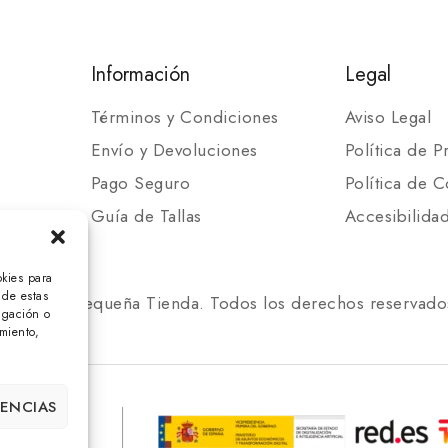
Información
Legal
Términos y Condiciones
Aviso Legal
Envío y Devoluciones
Política de P
Pago Seguro
Política de C
Guía de Tallas
Accesibilida
okies para
 de estas
 2025 Mi Pequeña Tienda. Todos los derechos reservado
egación o
imiento,
RENCIAS