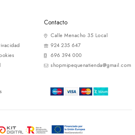
Contacto
Calle Menacho 35 Local
rivacidad
924 235 647
ookies
696 394 000
d
shopmipequenatienda@gmail.com
s