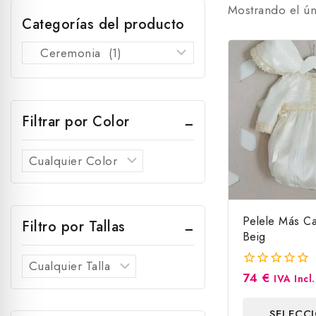
Mostrando el ún
Categorías del producto
Filtrar por Color
Pelele Más Ca
Filtro por Tallas
Beig
74
€
0
IVA Incl.
fuera
de
SELECC