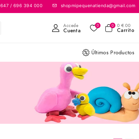
 647 / 696 394 000
shopmipequenatienda@gmail.com
Accede
0
€
.00
0
0
Carrito
Cuenta
Últimos Productos