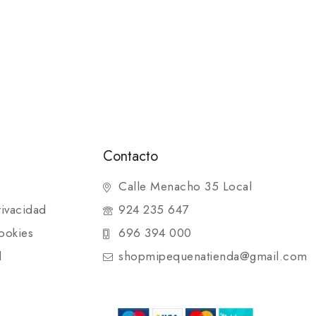
Contacto
Calle Menacho 35 Local
rivacidad
924 235 647
ookies
696 394 000
d
shopmipequenatienda@gmail.com