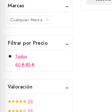
5
Marcas
OPCIO
Filtrar por Precio
Todos
60
€
-
80
€
Valoración
(0)
(0)