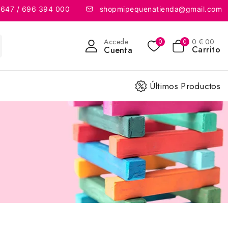
 647 / 696 394 000
shopmipequenatienda@gmail.com
Accede
0
€
.00
0
0
Carrito
Cuenta
Últimos Productos