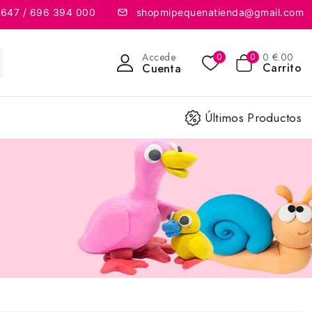
 647 / 696 394 000
shopmipequenatienda@gmail.com
Accede
0
€
.00
0
0
Carrito
Cuenta
Últimos Productos