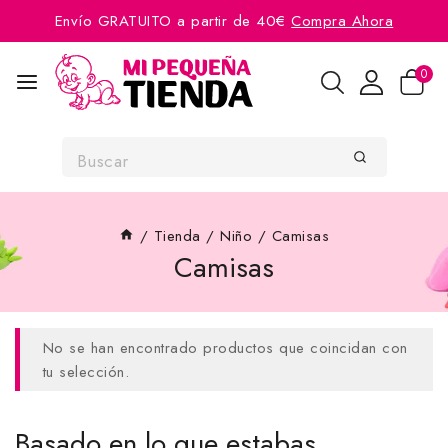
Envío GRATUITO a partir de 40€
Compra Ahora
0
/
Tienda
/
Niño
/
Camisas
Camisas
No se han encontrado productos que coincidan con
tu selección.
Basado en lo que estabas