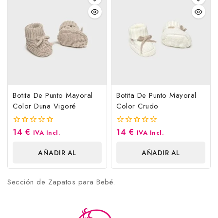
Botita De Punto Mayoral
Botita De Punto Mayoral
Color Duna Vigoré
Color Crudo
14
€
14
€
0
0
IVA Incl.
IVA Incl.
fuera
fuera
de
de
AÑADIR AL
AÑADIR AL
5
5
CARRITO
CARRITO
Sección de Zapatos para Bebé.