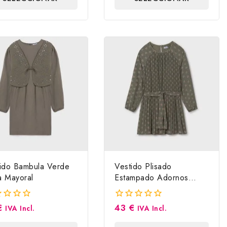
5
OPCIONES
OPCIONES
ido Bambula Verde
Vestido Plisado
 Mayoral
Estampado Adornos
Cinturón Mayoral
€
43
€
0
IVA Incl.
IVA Incl.
a
fuera
de