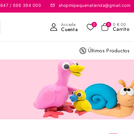
 647 / 696 394 000
shopmipequenatienda@gmail.com
Accede
0
€
.00
0
0
Carrito
Cuenta
Últimos Productos