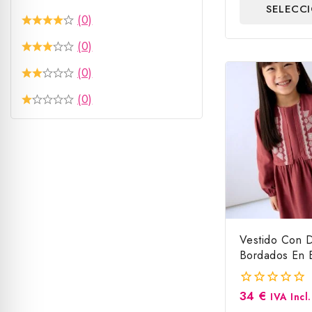
SELECC
5
(0)
OPCIO
(0)
(0)
(0)
Vestido Con D
Bordados En 
Mayoral
34
€
0
IVA Incl.
fuera