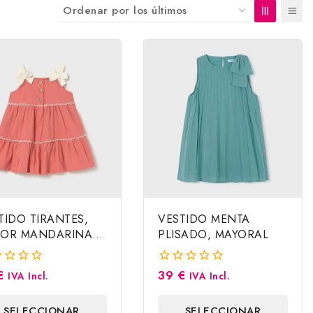
TIDO TIRANTES,
VESTIDO MENTA
OR MANDARINA.
PLISADO, MAYORAL
ORAL
€
39
€
0
IVA Incl.
IVA Incl.
a
fuera
de
SELECCIONAR
SELECCIONAR