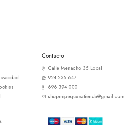
Contacto
Calle Menacho 35 Local
rivacidad
924 235 647
ookies
696 394 000
d
shopmipequenatienda@gmail.com
s