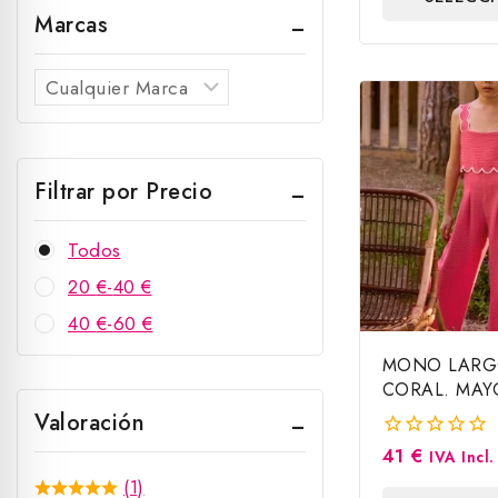
5
Marcas
OPCIO
Filtrar por Precio
Todos
20
€
-
40
€
40
€
-
60
€
MONO LARG
CORAL. MAY
Valoración
41
€
0
IVA Incl.
fuera
(1)
de