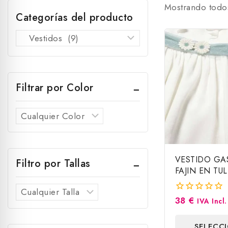
Mostrando todo
Categorías del producto
Filtrar por Color
VESTIDO GA
Filtro por Tallas
FAJIN EN TU
AGUA, MAYO
38
€
0
IVA Incl.
fuera
de
SELECC