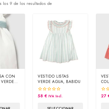
s los
9
de los resultados de
SA CON
VESTIDO LISTAS
VES
L VERDE
VERDE AGUA, BABIDU
COL
RAL
MAY
58
€
27
0
0
IVA Incl.
fuera
fuer
de
de
IONAR
SELECCIONAR