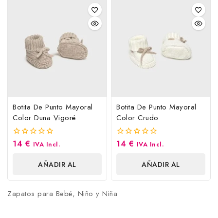
Botita De Punto Mayoral
Botita De Punto Mayoral
Color Duna Vigoré
Color Crudo
14
€
14
€
0
0
IVA Incl.
IVA Incl.
fuera
fuera
de
de
AÑADIR AL
AÑADIR AL
5
5
CARRITO
CARRITO
Zapatos para Bebé, Niño y Niña