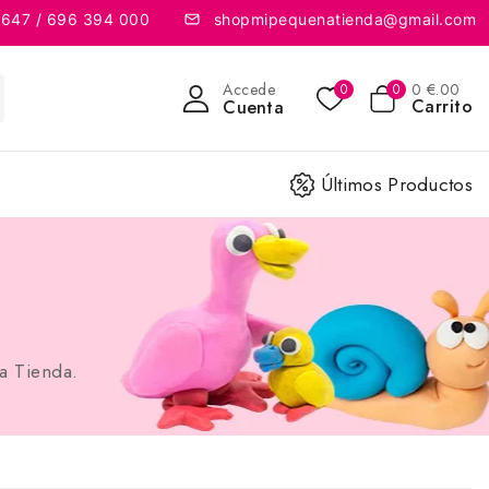
 647 / 696 394 000
shopmipequenatienda@gmail.com
Accede
0
€
.00
0
0
Carrito
Cuenta
Últimos Productos
a Tienda.