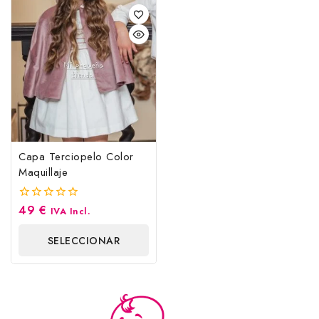
Capa Terciopelo Color
Maquillaje
49
€
0
IVA Incl.
fuera
de
SELECCIONAR
5
OPCIONES