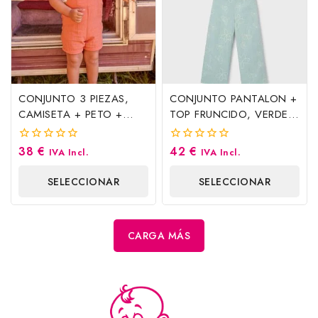
CONJUNTO 3 PIEZAS,
CONJUNTO PANTALON +
CAMISETA + PETO +
TOP FRUNCIDO, VERDE
GORRO. ARCILLA.
LAGO. MAYORAL
MAYORAL
38
€
42
€
0
0
IVA Incl.
IVA Incl.
fuera
fuera
de
de
SELECCIONAR
SELECCIONAR
5
5
OPCIONES
OPCIONES
CARGA MÁS