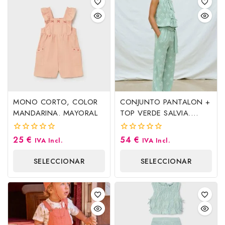
MONO CORTO, COLOR
CONJUNTO PANTALON +
MANDARINA. MAYORAL
TOP VERDE SALVIA.
MAYORAL
25
€
54
€
0
0
IVA Incl.
IVA Incl.
fuera
fuera
de
de
SELECCIONAR
SELECCIONAR
5
5
OPCIONES
OPCIONES