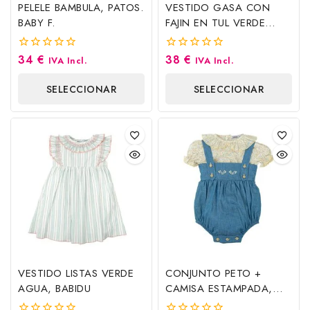
PELELE BAMBULA, PATOS.
VESTIDO GASA CON
BABY F.
FAJIN EN TUL VERDE
AGUA, MAYORAL
34
€
38
€
0
0
IVA Incl.
IVA Incl.
fuera
fuera
de
de
SELECCIONAR
SELECCIONAR
5
5
OPCIONES
OPCIONES
VESTIDO LISTAS VERDE
CONJUNTO PETO +
AGUA, BABIDU
CAMISA ESTAMPADA,
BABIDU