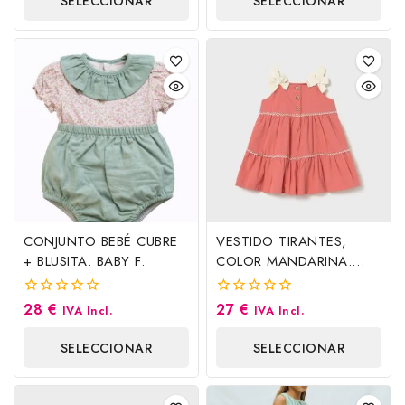
SELECCIONAR
SELECCIONAR
5
5
OPCIONES
OPCIONES
CONJUNTO BEBÉ CUBRE
VESTIDO TIRANTES,
+ BLUSITA. BABY F.
COLOR MANDARINA.
MAYORAL
28
€
27
€
0
0
IVA Incl.
IVA Incl.
fuera
fuera
de
de
SELECCIONAR
SELECCIONAR
5
5
OPCIONES
OPCIONES