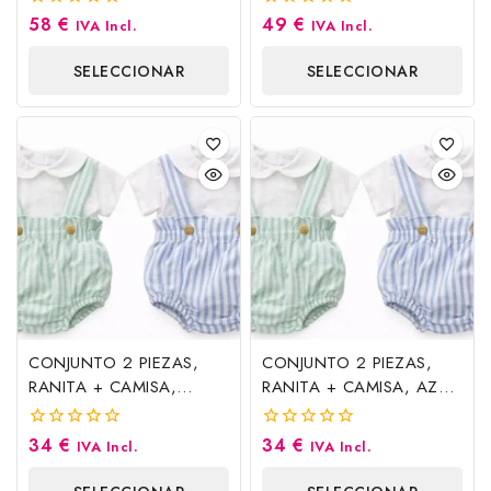
58
€
49
€
0
0
IVA Incl.
IVA Incl.
fuera
fuera
de
de
SELECCIONAR
SELECCIONAR
5
5
OPCIONES
OPCIONES
CONJUNTO 2 PIEZAS,
CONJUNTO 2 PIEZAS,
RANITA + CAMISA,
RANITA + CAMISA, AZUL.
VERDE AGUA. BABY F.
BABY F.
34
€
34
€
0
0
IVA Incl.
IVA Incl.
fuera
fuera
de
de