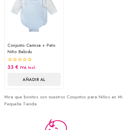
Conjunto Camisa + Peto
Niño Babidu
33
€
0
IVA Incl.
fuera
de
AÑADIR AL
5
CARRITO
Mira que bonitos son nuestros Conjuntos para Niños en Mi
Pequeña Tienda.