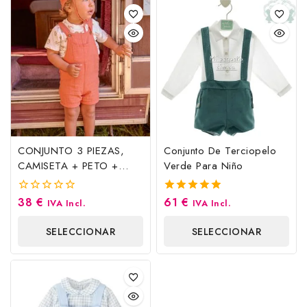
CONJUNTO 3 PIEZAS,
Conjunto De Terciopelo
CAMISETA + PETO +
Verde Para Niño
GORRO. ARCILLA.
MAYORAL
38
€
61
€
0
5.00
IVA Incl.
IVA Incl.
fuera
fuera de 5
de
SELECCIONAR
SELECCIONAR
5
OPCIONES
OPCIONES