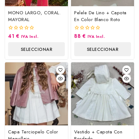
MONO LARGO, CORAL.
Pelele De Lino + Capota
MAYORAL
En Color Blanco Roto
41
€
88
€
0
0
IVA Incl.
IVA Incl.
fuera
fuera
de
de
SELECCIONAR
SELECCIONAR
5
5
OPCIONES
OPCIONES
Capa Terciopelo Color
Vestido + Capota Con
Maquillaje
Bordado