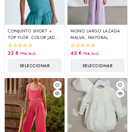
CONJUNTO SHORT +
MONO LARGO LAZADA
TOP FLOR. COLOR JADE.
MALVA, MAYORAL
MAYORAL
32
€
45
€
0
0
IVA Incl.
IVA Incl.
fuera
fuera
de
de
SELECCIONAR
SELECCIONAR
5
5
OPCIONES
OPCIONES