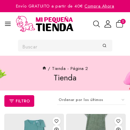
Envío GRATUITO a partir de 40€
Compra Ahora
0
/
Tienda
- Página 2
Tienda
FILTRO