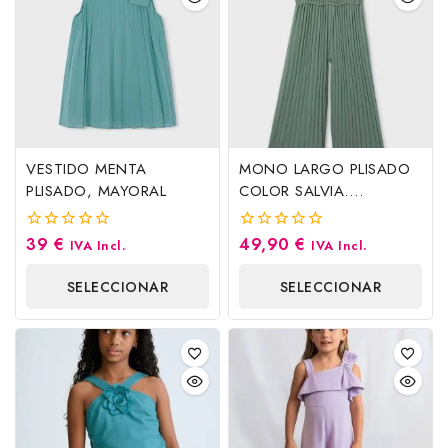
VESTIDO MENTA
MONO LARGO PLISADO
PLISADO, MAYORAL
COLOR SALVIA.
MAYORAL
39
€
49,90
€
0
0
IVA Incl.
IVA Incl.
fuera
fuera
de
de
SELECCIONAR
SELECCIONAR
5
5
OPCIONES
OPCIONES