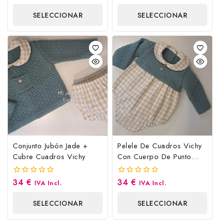
fuera
fuera
de
de
SELECCIONAR
SELECCIONAR
5
5
OPCIONES
OPCIONES
Conjunto Jubón Jade +
Pelele De Cuadros Vichy
Cubre Cuadros Vichy
Con Cuerpo De Punto
Jade
34
€
34
€
0
0
IVA Incl.
IVA Incl.
fuera
fuera
de
de
SELECCIONAR
SELECCIONAR
5
5
OPCIONES
OPCIONES