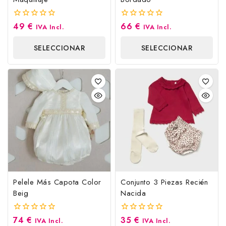
49
€
66
€
0
0
IVA Incl.
IVA Incl.
fuera
fuera
de
de
SELECCIONAR
SELECCIONAR
5
5
OPCIONES
OPCIONES
Pelele Más Capota Color
Conjunto 3 Piezas Recién
Beig
Nacida
74
€
35
€
0
0
IVA Incl.
IVA Incl.