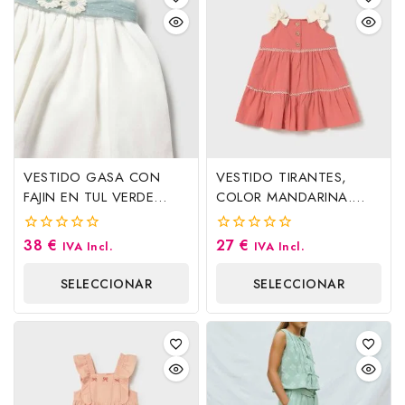
VESTIDO GASA CON
VESTIDO TIRANTES,
FAJIN EN TUL VERDE
COLOR MANDARINA.
AGUA, MAYORAL
MAYORAL
38
€
27
€
0
0
IVA Incl.
IVA Incl.
fuera
fuera
de
de
SELECCIONAR
SELECCIONAR
5
5
OPCIONES
OPCIONES