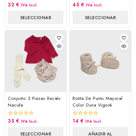
32
€
45
€
0
0
IVA Incl.
IVA Incl.
fuera
fuera
de
de
SELECCIONAR
SELECCIONAR
5
5
OPCIONES
OPCIONES
Conjunto 3 Piezas Recién
Botita De Punto Mayoral
Nacida
Color Duna Vigoré
35
€
14
€
0
0
IVA Incl.
IVA Incl.
fuera
fuera
de
de
SELECCIONAR
AÑADIR AL
5
5