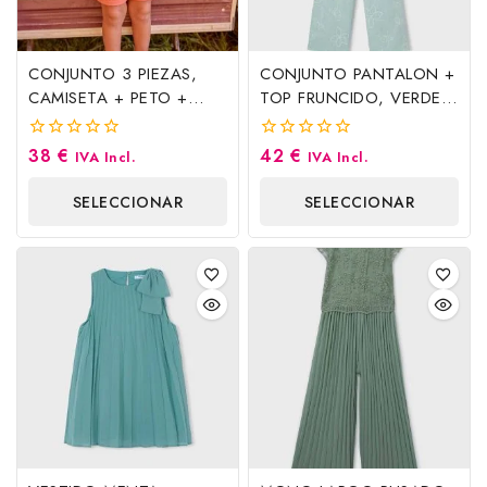
CONJUNTO 3 PIEZAS,
CONJUNTO PANTALON +
CAMISETA + PETO +
TOP FRUNCIDO, VERDE
GORRO. ARCILLA.
LAGO. MAYORAL
MAYORAL
38
€
42
€
0
0
IVA Incl.
IVA Incl.
fuera
fuera
de
de
SELECCIONAR
SELECCIONAR
5
5
OPCIONES
OPCIONES