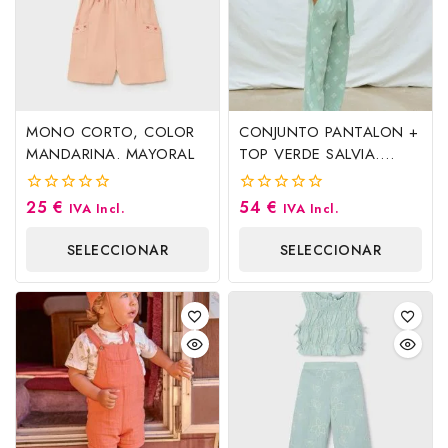
MONO CORTO, COLOR
CONJUNTO PANTALON +
MANDARINA. MAYORAL
TOP VERDE SALVIA.
MAYORAL
25
€
54
€
0
0
IVA Incl.
IVA Incl.
fuera
fuera
de
de
SELECCIONAR
SELECCIONAR
5
5
OPCIONES
OPCIONES