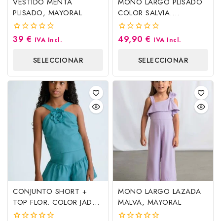
VESTIDO MENTA
MONO LARGO PLISADO
PLISADO, MAYORAL
COLOR SALVIA.
MAYORAL
39
€
49,90
€
0
0
IVA Incl.
IVA Incl.
fuera
fuera
de
de
SELECCIONAR
SELECCIONAR
5
5
OPCIONES
OPCIONES
CONJUNTO SHORT +
MONO LARGO LAZADA
TOP FLOR. COLOR JADE.
MALVA, MAYORAL
MAYORAL