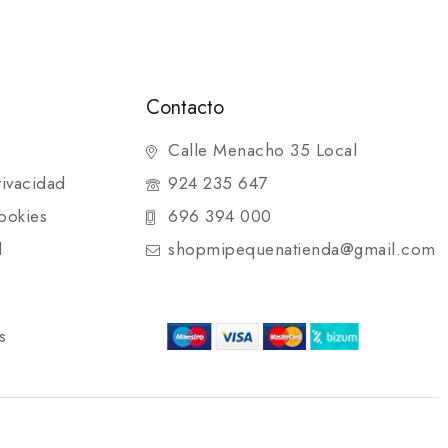
Contacto
Calle Menacho 35 Local
rivacidad
924 235 647
ookies
696 394 000
d
shopmipequenatienda@gmail.com
s