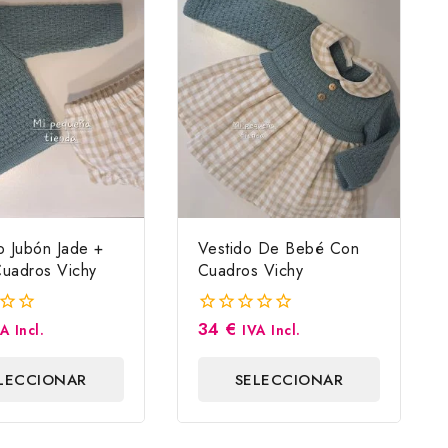
o Jubón Jade +
Vestido De Bebé Con
uadros Vichy
Cuadros Vichy
34
€
0
A Incl.
IVA Incl.
fuera
de
LECCIONAR
SELECCIONAR
5
OPCIONES
OPCIONES