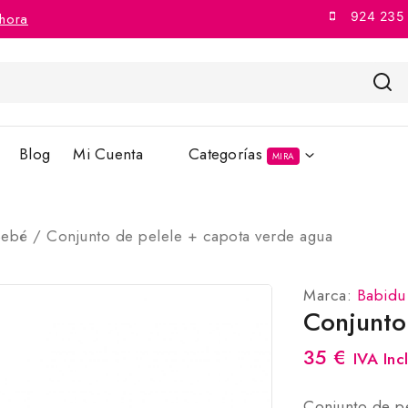
924 235
hora
Blog
Mi Cuenta
Categorías
MIRA
Bebé
/
Conjunto de pelele + capota verde agua
Marca:
Babidu
Conjunto
35
€
IVA Incl
Conjunto de p