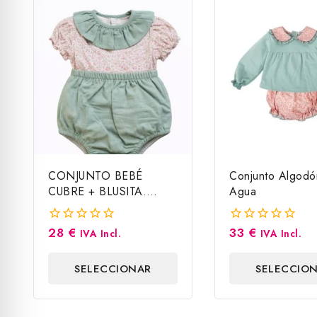
CONJUNTO BEBÉ
Conjunto Algodó
CUBRE + BLUSITA.
Agua
BABY F.
28
€
33
€
0
0
IVA Incl.
IVA Incl.
fuera
fuera
de
de
SELECCIONAR
SELECCIO
5
5
OPCIONES
OPCIONE