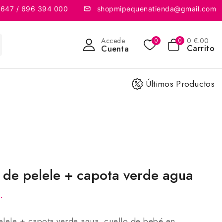
 647 / 696 394 000
shopmipequenatienda@gmail.com
Accede
0
€
.00
0
0
Carrito
Cuenta
Últimos Productos
 de pelele + capota verde agua
.
elele + capota verde agua, cuello de bebé en