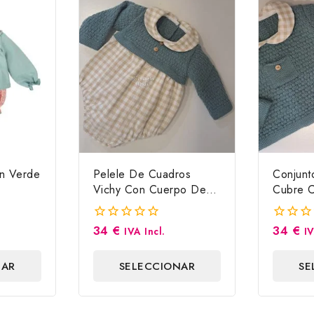
n Verde
Pelele De Cuadros
Conjunt
Vichy Con Cuerpo De
Cubre C
Punto Jade
34
€
34
€
0
0
IVA Incl.
IV
fuera
fuera
de
de
NAR
SELECCIONAR
SE
5
5
S
OPCIONES