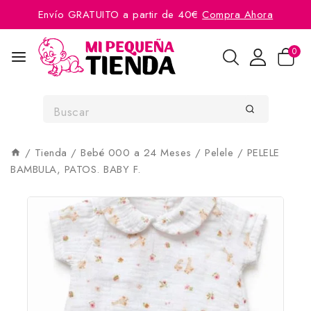
Envío GRATUITO a partir de 40€
Compra Ahora
0
/
Tienda
/
Bebé 000 a 24 Meses
/
Pelele
/
PELELE
BAMBULA, PATOS. BABY F.