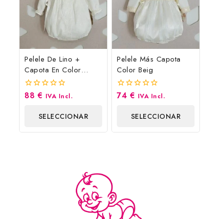
Pelele De Lino +
Pelele Más Capota
Capota En Color
Color Beig
Blanco Roto
88
€
74
€
0
0
IVA Incl.
IVA Incl.
fuera
fuera
de
de
SELECCIONAR
SELECCIONAR
5
5
OPCIONES
OPCIONES