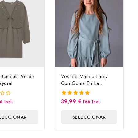
 Bambula Verde
Vestido Manga Larga
yoral
Con Goma En La
Muñeca
39,99
€
5.00
A Incl.
IVA Incl.
fuera de 5
LECCIONAR
SELECCIONAR
OPCIONES
OPCIONES