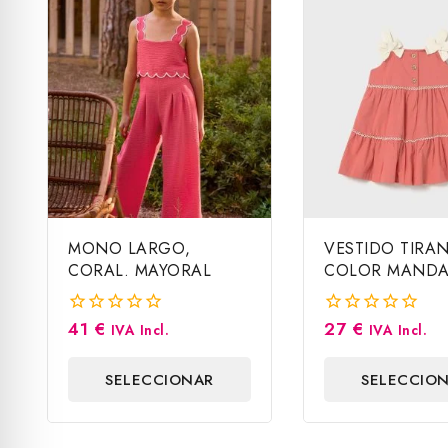
MONO LARGO,
VESTIDO TIRAN
CORAL. MAYORAL
COLOR MANDA
MAYORAL
41
€
27
€
0
0
IVA Incl.
IVA Incl.
fuera
fuera
de
de
SELECCIONAR
SELECCIO
5
5
OPCIONES
OPCIONE