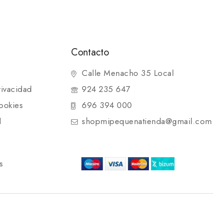
Contacto
Calle Menacho 35 Local
rivacidad
924 235 647
ookies
696 394 000
d
shopmipequenatienda@gmail.com
s