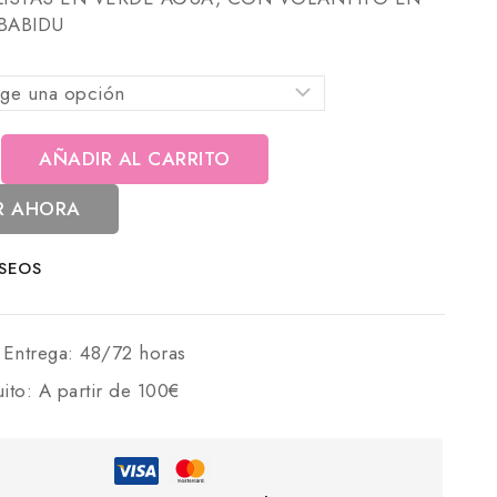
BABIDU
AÑADIR AL CARRITO
R AHORA
ESEOS
 Entrega:
48/72 horas
uito:
A partir de 100€