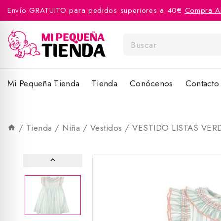
Envío GRATUITO para pedidos superiores a 40€
Compra A
Mi Pequeña Tienda
Tienda
Conócenos
Contacto
/
Tienda
/
Niña
/
Vestidos
/
VESTIDO LISTAS VER