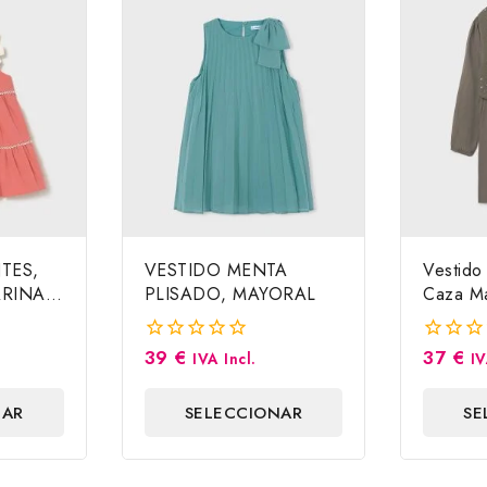
TES,
VESTIDO MENTA
Vestido
RINA.
PLISADO, MAYORAL
Caza Ma
39
€
37
€
0
0
IVA Incl.
IV
fuera
fuera
de
de
NAR
SELECCIONAR
SE
5
5
S
OPCIONES