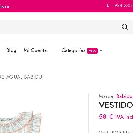
924 235
hora
Blog
Mi Cuenta
Categorías
MIRA
DE AGUA, BABIDU
Marca:
Babidu
VESTIDO
58
€
IVA Incl
VESTIDO EN 