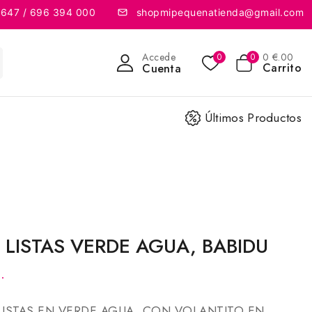
 647 / 696 394 000
shopmipequenatienda@gmail.com
Accede
0
€
.00
0
0
Carrito
Cuenta
Últimos Productos
 LISTAS VERDE AGUA, BABIDU
.
LISTAS EN VERDE AGUA, CON VOLANTITO EN