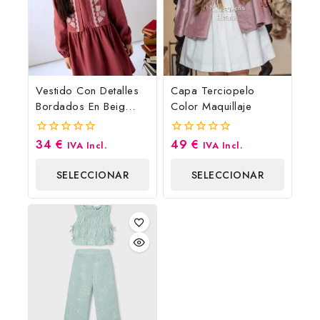
Vestido Con Detalles
Capa Terciopelo
Bordados En Beig
Color Maquillaje
Mayoral
34
€
49
€
0
0
IVA Incl.
IVA Incl.
fuera
fuera
de
de
SELECCIONAR
SELECCIONAR
5
5
OPCIONES
OPCIONES