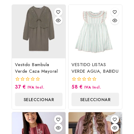
Vestido Bambula
VESTIDO LISTAS
Verde Caza Mayoral
VERDE AGUA, BABIDU
37
€
58
€
0
0
IVA Incl.
IVA Incl.
fuera
fuera
de
de
SELECCIONAR
SELECCIONAR
5
5
OPCIONES
OPCIONES