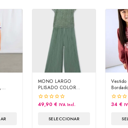
MONO LARGO
Vestido
,
PLISADO COLOR
Bordado
SALVIA. MAYORAL
Mayoral
49,90
€
34
€
0
0
IVA Incl.
IV
fuera
fuera
de
de
NAR
SELECCIONAR
SE
5
5
S
OPCIONES