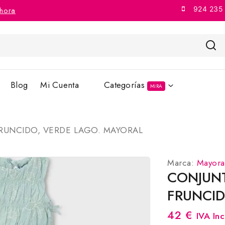
924 235
hora
Blog
Mi Cuenta
Categorías
MIRA
RUNCIDO, VERDE LAGO. MAYORAL
Marca:
Mayora
CONJUN
FRUNCID
42
€
IVA Inc