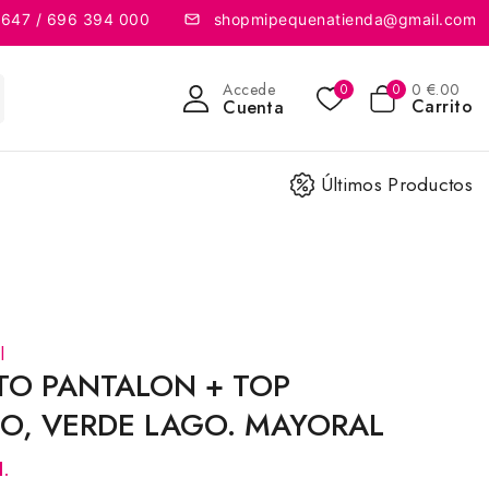
 647 / 696 394 000
shopmipequenatienda@gmail.com
Accede
0
€
.00
0
0
Carrito
Cuenta
Últimos Productos
l
TO PANTALON + TOP
O, VERDE LAGO. MAYORAL
l.