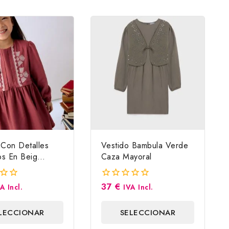
 Con Detalles
Vestido Bambula Verde
s En Beig
Caza Mayoral
37
€
0
A Incl.
IVA Incl.
fuera
de
LECCIONAR
SELECCIONAR
5
OPCIONES
OPCIONES