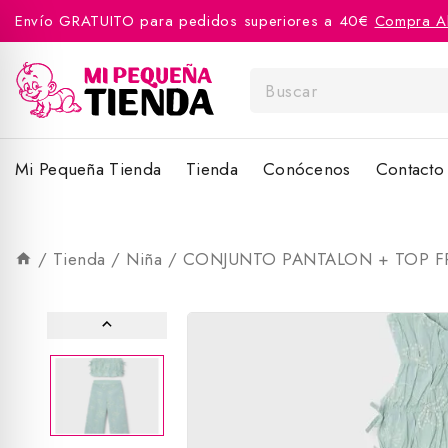
Envío GRATUITO para pedidos superiores a 40€
Compra A
Mi Pequeña Tienda
Tienda
Conócenos
Contacto
/
Tienda
/
Niña
/
CONJUNTO PANTALON + TOP F