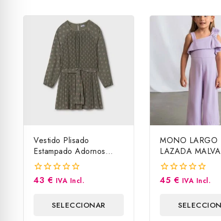
Vestido Plisado
MONO LARGO
Estampado Adornos
LAZADA MALVA
Cinturón Mayoral
MAYORAL
43
€
45
€
0
0
IVA Incl.
IVA Incl.
fuera
fuera
de
de
SELECCIONAR
SELECCIO
5
5
OPCIONES
OPCIONE