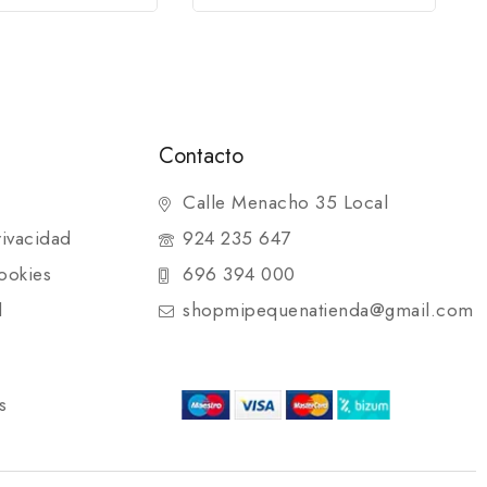
Contacto
Calle Menacho 35 Local
rivacidad
924 235 647
ookies
696 394 000
d
shopmipequenatienda@gmail.com
s