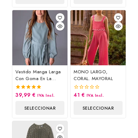
OPCIONES
OPCIONES
Vestido Manga Larga
MONO LARGO,
Con Goma En La
CORAL. MAYORAL
Muñeca
39,99
€
41
€
5.00
0
IVA Incl.
IVA Incl.
fuera de 5
fuera
de
SELECCIONAR
SELECCIONAR
5
OPCIONES
OPCIONES