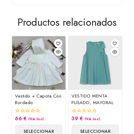
Productos relacionados
Vestido + Capota Con
VESTIDO MENTA
Bordado
PLISADO, MAYORAL
66
€
39
€
0
0
IVA Incl.
IVA Incl.
fuera
fuera
de
de
SELECCIONAR
SELECCIONAR
5
5