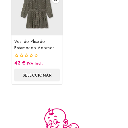
Vestido Plisado
Estampado Adornos
Cinturón Mayoral
43
€
0
IVA Incl.
fuera
de
SELECCIONAR
5
OPCIONES